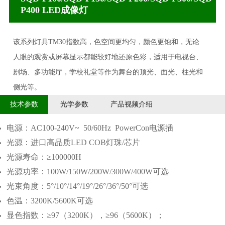
P400 LED成像灯
该系列灯具TM30指数高，色空间更均匀，颜色更饱和，无论
人眼的观赏或屏幕显示都能较好地还原色彩，适用于电视台、
剧场、多功能厅，学校礼堂等作为舞台的顶光、面光、柱光和
侧光等。
技术参数
光学参数
产品视频介绍
电源：AC100-240V~ 50/60Hz PowerCon电源插
光源：进口高品质LED COB灯珠/芯片
光源寿命：≥100000H
光源功率：100W/150W/200W/300W/400W
可选
光束角度：5°/10
°
/
14
°
/
19°/26°/36°/50°可选
色温：3200K/5600K可选
显色指数：≥97（3200K），≥96（5600K）；