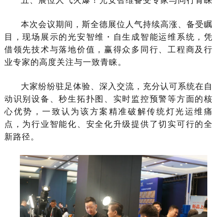
五、展位人气火爆！光安智维备受专家与同行青睐
本次会议期间，斯全德展位人气持续高涨、备受瞩
目，现场展示的光安智维・自生成智能运维系统，凭
借领先技术与落地价值，赢得众多同行、工程商及行
业专家的高度关注与一致青睐。
大家纷纷驻足体验、深入交流，充分认可系统在自
动识别设备、秒生拓扑图、实时监控预警等方面的核
心优势，一致认为该方案精准破解传统灯光运维痛
点，为行业智能化、安全化升级提供了切实可行的全
新路径。