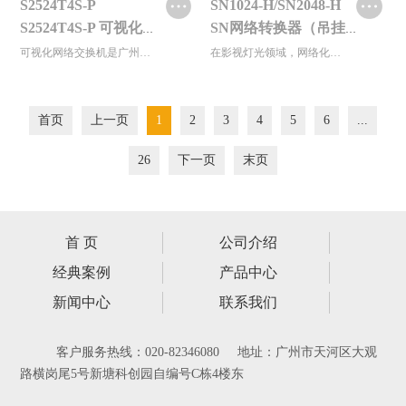
S2524T4S-P
SN1024-H/SN2048-H
S2524T4S-P 可视化网络交换机
SN网络转换器（吊挂式）
可视化网络交换机是广州斯全德灯光...
在影视灯光领域，网络化已成为灯光...
首页
上一页
1
2
3
4
5
6
...
26
下一页
末页
首 页
公司介绍
经典案例
产品中心
新闻中心
联系我们
客户服务热线：020-82346080 地址：广州市天河区大观
路横岗尾5号新塘科创园自编号C栋4楼东